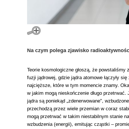
Na czym polega zjawisko radioaktywnośc
Teorie kosmologiczne głoszą, że powstaliśmy z 
fuzji jądrowej, gdzie jądra atomowe łączyły si
najcięższe, które w tym momencie znamy. Okazu
w jakim mogą nieskończenie długo przetrwać. Je
jądra są poniekąd „zdenerwowane”, wzbudzone 
przechodzą przez wiele przemian w coraz stabi
mogą przetrwać w takim niestabilnym stanie naw
wzbudzenia (energii), emitując cząstki – prom