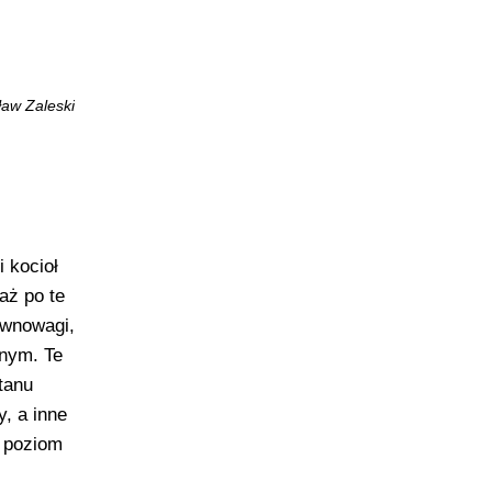
ław Zaleski
 kocioł
aż po te
ównowagi,
lnym. Te
tanu
, a inne
j poziom