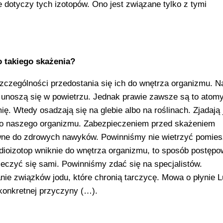
dotyczy tych izotopów. Ono jest związane tylko z tymi
o takiego skażenia?
zczególności przedostania się ich do wnętrza organizmu. Na
i unoszą się w powietrzu. Jednak prawie zawsze są to atom
ę. Wtedy osadzają się na glebie albo na roślinach. Zjadają 
 do naszego organizmu. Zabezpieczeniem przed skażeniem
wne do zdrowych nawyków. Powinniśmy nie wietrzyć pomies
radioizotop wniknie do wnętrza organizmu, to sposób postępo
leczyć się sami. Powinniśmy zdać się na specjalistów.
ie związków jodu, które chronią tarczycę. Mowa o płynie L
konkretnej przyczyny (…).