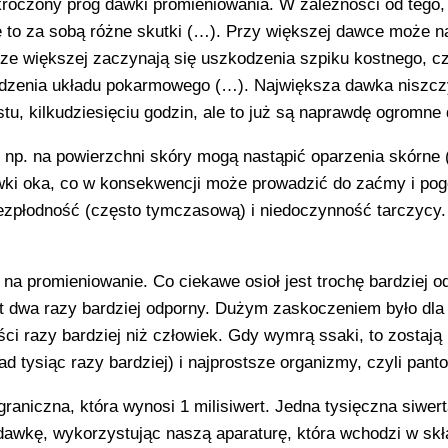
ekroczony próg dawki promieniowania. W zależności od tego,
e to za sobą różne skutki (…). Przy większej dawce może n
ze większej zaczynają się uszkodzenia szpiku kostnego, cz
kodzenia układu pokarmowego (…). Największa dawka niszcz
tu, kilkudziesięciu godzin, ale to już są naprawdę ogromne
 np. na powierzchni skóry mogą nastąpić oparzenia skórne 
ki oka, co w konsekwencji może prowadzić do zaćmy i pog
ezpłodność (często tymczasową) i niedoczynność tarczycy.
 na promieniowanie. Co ciekawe osioł jest trochę bardziej o
est dwa razy bardziej odporny. Dużym zaskoczeniem było dla 
ści razy bardziej niż człowiek. Gdy wymrą ssaki, to zostaj
d tysiąc razy bardziej) i najprostsze organizmy, czyli pantof
raniczna, która wynosi 1 milisiwert. Jedna tysięczna siwerta
dawkę, wykorzystując naszą aparaturę, która wchodzi w skł