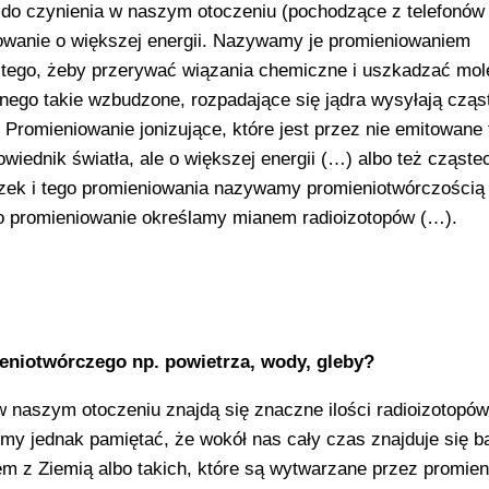
do czynienia w naszym otoczeniu (pochodzące z telefonów
iowanie o większej energii. Nazywamy je promieniowaniem
 tego, żeby przerywać wiązania chemiczne i uszkadzać mol
ego takie wzbudzone, rozpadające się jądra wysyłają cząs
 Promieniowanie jonizujące, które jest przez nie emitowane t
iednik światła, ale o większej energii (…) albo też cząste
eczek i tego promieniowania nazywamy promieniotwórczością
ą to promieniowanie określamy mianem radioizotopów (…).
eniotwórczego np. powietrza, wody, gleby?
w naszym otoczeniu znajdą się znaczne ilości radioizotopów
my jednak pamiętać, że wokół nas cały czas znajduje się b
em z Ziemią albo takich, które są wytwarzane przez promie