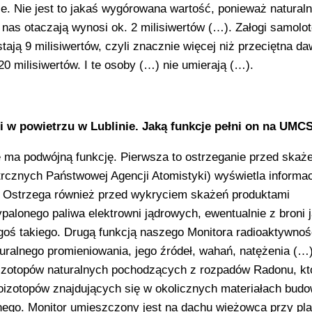
e. Nie jest to jakaś wygórowana wartość, ponieważ naturaln
nas otaczają wynosi ok. 2 milisiwertów (…). Załogi samolot
ają 9 milisiwertów, czyli znacznie więcej niż przeciętna da
0 milisiwertów. I te osoby (…) nie umierają (…).
 w powietrzu w Lublinie. Jaką funkcje pełni on na UMC
e ma podwójną funkcję. Pierwsza to ostrzeganie przed skaż
trcznych Państwowej Agencji Atomistyki) wyświetla informa
. Ostrzega również przed wykryciem skażeń produktami
lonego paliwa elektrowni jądrowych, ewentualnie z broni j
goś takiego. Drugą funkcją naszego Monitora radioaktywnoś
turalnego promieniowania, jego źródeł, wahań, natężenia (…)
oizotopów naturalnych pochodzących z rozpadów Radonu, kt
dioizotopów znajdujących się w okolicznych materiałach bud
nego. Monitor umieszczony jest na dachu wieżowca przy pla