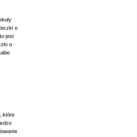
ekuły
teczki o
o jest
czki o
 albo
, które
ardzo
niowanie