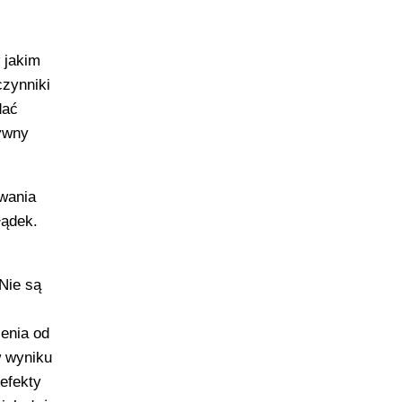
 jakim
czynniki
dać
ywny
owania
łądek.
Nie są
enia od
w wyniku
efekty