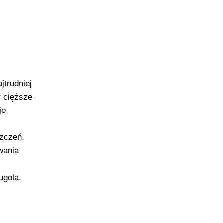
jtrudniej
y cięższe
je
zczeń,
wania
ugola.