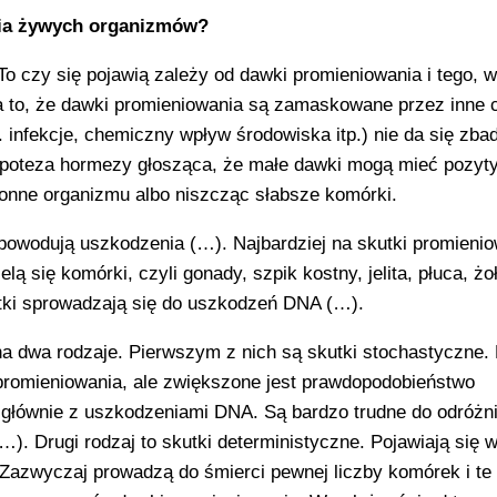
nia żywych organizmów?
To czy się pojawią zależy od dawki promieniowania i tego, w
na to, że dawki promieniowania są zamaskowane przez inne 
infekcje, chemiczny wpływ środowiska itp.) nie da się zba
ipoteza hormezy głosząca, że małe dawki mogą mieć pozyt
onne organizmu albo niszcząc słabsze komórki.
powodują uszkodzenia (…). Najbardziej na skutki promieni
lą się komórki, czyli gonady, szpik kostny, jelita, płuca, żo
ki sprowadzają się do uszkodzeń DNA (…).
na dwa rodzaje. Pierwszym z nich są skutki stochastyczne. 
 promieniowania, ale zwiększone jest prawdopodobieństwo
głównie z uszkodzeniami DNA. Są bardzo trudne do odróżni
. Drugi rodzaj to skutki deterministyczne. Pojawiają się 
Zazwyczaj prowadzą do śmierci pewnej liczby komórek i te 