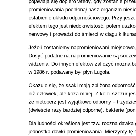
pojawiają się dopiero wtedy, gdy zostanie prz
promieniowania pochłonął nasz organizm niesi
osłabienie układu odpornościowego. Przy jeszc
efektem tego jest niedokrwistość, potem usz
nerwowy i prowadzi do śmierci w ciągu kilkunas
Jeżeli zostaniemy napromieniowani miejscowo,
Dosyć podatne na napromieniowanie są soczew
widzenia. Do innych efektów zaliczyć można b
w 1986 r. podawany był płyn Lugola.
Okazuje się, że ssaki mają zbliżoną odporność
niż człowiek, ale koza mniej. Z kolei szczur j
że nietoperz jest wyjątkowo odporny – trzydzie
(dwieście razy bardziej odporne), bakterie (pona
Dla ludności określona jest tzw. roczna dawka g
jednostka dawki promieniowania. Mierzymy tę 