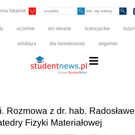
nia lokalnie
ty
uczelnie
dni otwarte
licencjackie
inżyn
edubaza
dla ósmoklasisty
angielski
tki. Rozmowa z dr. hab. Radosław
tedry Fizyki Materiałowej