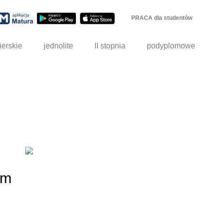
PRACA dla studentów
ierskie
jednolite
II stopnia
podyplomowe
em