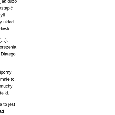
 jak dużo
astąpić
yli
y układ
 dawki.
(…).
orszenia
 Dlatego
dporny
mnie to,
ą muchy
elki.
 to jest
ad