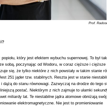
Prof. Rados
i?
popiołu, który jest efektem wybuchu supernowej. To był taki
ę ze sobą, poczynając od Wodoru, w coraz cięższe i cięższe 
je się, że tylko niektóre z nich powstały w takim stanie r
st 251 jąder tzw. stabilnych. Reszta jest w stanie niestabi
i dążą do stanu równowagi. Zazwyczaj na drodze do tego s
lniejszą postać. Niektórym z nich zajmuje to ułamki sekundy
et miliardy lat. Te niestabilne jądra atomowe obniżają swó
ieniowanie elektromagnetyczne. Nie jest to promieniowanie