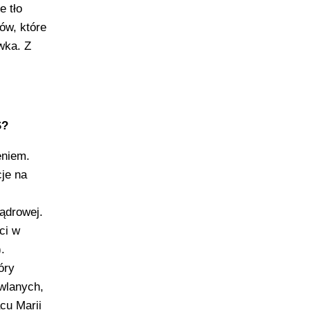
e tło
ów, które
wka. Z
S?
eniem.
cje na
ądrowej.
ci w
.
óry
owlanych,
cu Marii