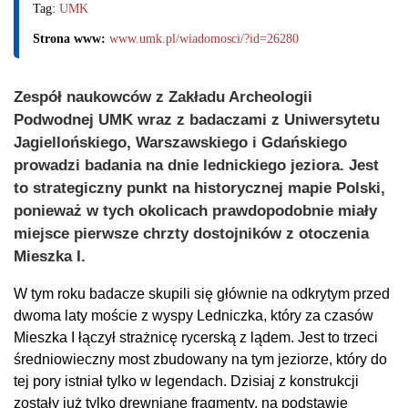
Tag:
UMK
Strona www:
www.umk.pl/wiadomosci/?id=26280
Zespół naukowców z Zakładu Archeologii
Podwodnej UMK wraz z badaczami z Uniwersytetu
Jagiellońskiego, Warszawskiego i Gdańskiego
prowadzi badania na dnie lednickiego jeziora. Jest
to strategiczny punkt na historycznej mapie Polski,
ponieważ w tych okolicach prawdopodobnie miały
miejsce pierwsze chrzty dostojników z otoczenia
Mieszka I.
W tym roku badacze skupili się głównie na odkrytym przed
dwoma laty moście z wyspy Ledniczka, który za czasów
Mieszka I łączył strażnicę rycerską z lądem. Jest to trzeci
średniowieczny most zbudowany na tym jeziorze, który do
tej pory istniał tylko w legendach. Dzisiaj z konstrukcji
zostały już tylko drewniane fragmenty, na podstawie