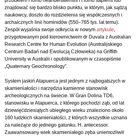
przodkiem Homo neandertalensis i Homo sapiens lub
znajdować się bardzo blisko punktu, w którym, jak sądzą
naukowcy, doszło do rozdzielenia się współczesnych i
archaicznych linii hominidów (550–765 tys. lat temu).
Zespół wyjaśnia swoje odkrycia w nowym
artykule
,
przygotowanym pod kierownictwem dr Duvala z Australian
Research Centre for Human Evolution (Australijskiego
Centrum Badań nad Ewolucją Człowieka) na Griffith
University w Australii i opublikowanym w czasopiśmie
„Quaternary Geochronology”.
System jaskiń Atapuerca jest jednym z najbogatszych w
skamieniałości i narzędzia kamienne stanowisk
archeologicznych na świecie. W Gran Dolina TD6,
stanowisku w Atapuerca, z którego pochodzi ząb, od lat
dziewięćdziesiątych ubiegłego wieku znaleziono około
160 ludzkich skamieniałości, z których wszystkie uznano
za należące do jednego gatunku, H. antecessor.
Zaawansowany wiek skamieniałego zęba uniemożliwił