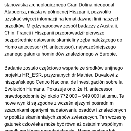
stanowiska archeologicznego Gran Dolina nieopodal
Atapuerca, miasta w północnej Hiszpanii, pozwoliło
uzyskać więcej informacji na temat dawnej linii naszych
przodków. Międzynarodowy zespół badaczy z Australii,
Chin, Francji i Hiszpanii przeprowadził pierwsze
bezpośrednie datowanie skamieliny zęba należącego do
Homo antecessor (H. antecessor), najwcześniejszego
znanego gatunku hominidów znalezionego w Europie.
Badanie zostało częściowo wsparte ze środków unijnego
projektu HR_ESR, przyznanych dr Mathieu Duvalowi z
hiszpańskiego Centro Nacional de Investigación sobre la
Evolución Humana. Pokazuje ono, że H. antecessor
prawdopodobnie żył około 772 000 – 949 000 lat temu. Te
nowe wyniki są zgodne z wcześniejszymi pośrednimi
szacunkami opartymi na datowaniu osadów i znalezionych
w pobliżu skamieniałych zębów zwierzęcych. Ten wczesny
gatunek człowieka może być również ostatnim wspólnym