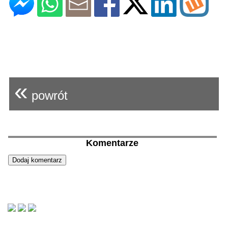
«
powrót
Komentarze