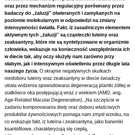
oraz przez mechanizm regulacyjny porównany przez
badaczy do „żaluzji” otwieranych i zamykanych na
poziomie molekularnym w odpowiedzi na zmiany
intensywności światła. Fakt, iż zasadniczym elementem
aktywnym tych „żaluzji” są cząsteczki luteiny oraz
zeaksantyny, które nie są syntetyzowane w organizmie
człowieka, wskazuje na konieczność uwzględnienia ich
w diecie tak, aby oczy służyły nam zarówno przy
słabym, jak i intensywnym oświetleniu przez długie lata
naszego życia.
O skrajnie negatywnych skutkach
niedoboru luteiny oraz zeaksantyny w diecie świadczy
utrata widzenia spowodowana degeneracją plamki żółtej w
siatkówce oka postępującą wraz z wiekiem (AMD, ang.
Age-Related Macular Degeneration). „Na szczęście w
zadaniu komponowania diety oraz doboru właściwych
produktów żywnościowych pomaga nam zmysł wzroku, na
co wskazuje fakt, iż luteina i zeaksantyna, jako barwniki
ksantofilowe, charakteryzują się ciepłą,