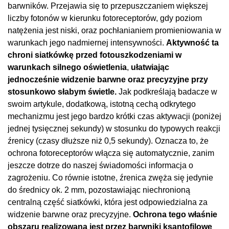
barwników. Przejawia się to przepuszczaniem większej
liczby fotonów w kierunku fotoreceptorów, gdy poziom
natężenia jest niski, oraz pochłanianiem promieniowania w
warunkach jego nadmiernej intensywności.
Aktywność ta
chroni siatkówkę przed fotouszkodzeniami w
warunkach silnego oświetlenia
,
ułatwiając
jednocześnie widzenie barwne oraz precyzyjne przy
stosunkowo słabym świetle.
Jak podkreślają badacze w
swoim artykule, dodatkową, istotną cechą odkrytego
mechanizmu jest jego bardzo krótki czas aktywacji (poniżej
jednej tysięcznej sekundy) w stosunku do typowych reakcji
źrenicy (czasy dłuższe niż 0,5 sekundy). Oznacza to, że
ochrona fotoreceptorów włącza się automatycznie, zanim
jeszcze dotrze do naszej świadomości informacja o
zagrożeniu. Co równie istotne, źrenica zwęża się jedynie
do średnicy ok. 2 mm, pozostawiając niechronioną
centralną część siatkówki, która jest odpowiedzialna za
widzenie barwne oraz precyzyjne.
Ochrona tego właśnie
obszaru realizowana jest przez barwniki ksantofilowe