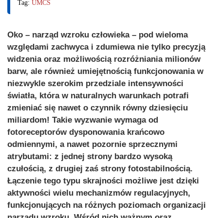
Tag:
UMCS
Oko – narząd wzroku człowieka – pod wieloma
względami zachwyca i zdumiewa nie tylko precyzją
widzenia oraz możliwością rozróżniania milionów
barw, ale również umiejętnością funkcjonowania w
niezwykle szerokim przedziale intensywności
światła, która w naturalnych warunkach potrafi
zmieniać się nawet o czynnik równy dziesięciu
miliardom! Takie wyzwanie wymaga od
fotoreceptorów dysponowania krańcowo
odmiennymi, a nawet pozornie sprzecznymi
atrybutami: z jednej strony bardzo wysoką
czułością, z drugiej zaś strony fotostabilnością.
Łączenie tego typu skrajności możliwe jest dzięki
aktywności wielu mechanizmów regulacyjnych,
funkcjonujących na różnych poziomach organizacji
narządu wzroku. Wśród nich ważnym oraz