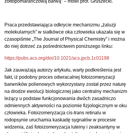
żółtopomarańczową barwą” – mówi prof. Gruszecki.
Praca przedstawiająca odkrycie mechanizmu „żaluzji
molekularnych” w siatkówce oka człowieka ukazała się w
czasopiśmie „The Journal of Physical Chemistry” i można
do niej dotrzeć za pośrednictwem poniższego linku:
https://pubs.acs.org/doi/10.
1021/acs.jpcb.1c01198
Jak zauważają autorzy artykułu, warty podkreślenia jest
fakt, iż podobny proces odwracalnej fotoizomeryzacji
barwników polienowych wykorzystany został przez naturę
na drodze ewolucji biologicznej jako centralny mechanizm
leżący u podstaw funkcjonowania dwóch zasadniczo
odmiennych aktywności na poziomie fizjologicznym w oku
człowieka. Fotoizomeryzacja cis-trans retinalu w
rodopsynie uruchamia kaskadę sygnałów w procesie
widzenia, zaś fotoizomeryzacja luteiny i zeaksantyny w