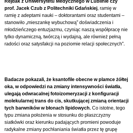
Rejdak z Uniwersytetu Medycznego w Lublinie czy
prof. Jacek Czub z Politechniki Gdańskiej
, ramię w
ramię z adeptami nauki – doktorantami oraz studentami –
stanowiło „mieszankę wybuchową” doświadczenia i
młodzieńczego entuzjazmu, czyniąc naszą współpracę nie
tylko dynamiczną, twórczą i wydajną, ale również pełną
radości oraz satysfakcji na poziomie relacji społecznych”.
Badacze pokazali, że ksantofile obecne w plamce żółtej
oka, w odpowiedzi na zmiany intensywności światła,
ulegają odwracalnej fotoizomeryzacji z konfiguracji
molekularnej trans do cis, skutkującej zmianą orientacji
tych barwników w błonach lipidowych.
Co istotne, tego
typu zmiana położenia w stosunku do płaszczyzny
siatkówki oraz kierunku padających promieni powoduje
radykalne zmiany pochłaniania światła przez tę grupę