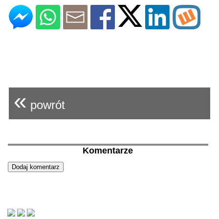
«
powrót
Komentarze