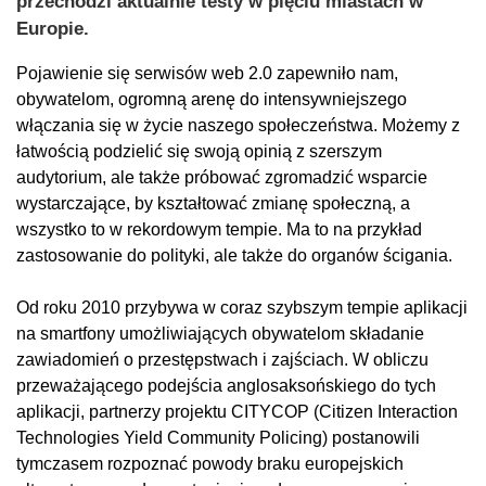
przechodzi aktualnie testy w pięciu miastach w
Europie.
Pojawienie się serwisów web 2.0 zapewniło nam,
obywatelom, ogromną arenę do intensywniejszego
włączania się w życie naszego społeczeństwa. Możemy z
łatwością podzielić się swoją opinią z szerszym
audytorium, ale także próbować zgromadzić wsparcie
wystarczające, by kształtować zmianę społeczną, a
wszystko to w rekordowym tempie. Ma to na przykład
zastosowanie do polityki, ale także do organów ścigania.
Od roku 2010 przybywa w coraz szybszym tempie aplikacji
na smartfony umożliwiających obywatelom składanie
zawiadomień o przestępstwach i zajściach. W obliczu
przeważającego podejścia anglosaksońskiego do tych
aplikacji, partnerzy projektu CITYCOP (Citizen Interaction
Technologies Yield Community Policing) postanowili
tymczasem rozpoznać powody braku europejskich