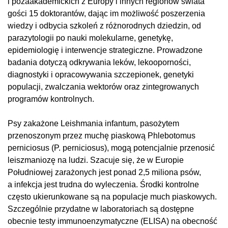
i pozaakademickich z Europy i innych regionów świata
gości 15 doktorantów, dając im możliwość poszerzenia
wiedzy i odbycia szkoleń z różnorodnych dziedzin, od
parazytologii po nauki molekularne, genetykę,
epidemiologię i interwencje strategiczne. Prowadzone
badania dotyczą odkrywania leków, lekooporności,
diagnostyki i opracowywania szczepionek, genetyki
populacji, zwalczania wektorów oraz zintegrowanych
programów kontrolnych.
Psy zakażone Leishmania infantum, pasożytem
przenoszonym przez muchę piaskową Phlebotomus
perniciosus (P. perniciosus), mogą potencjalnie przenosić
leiszmaniozę na ludzi. Szacuje się, że w Europie
Południowej zarażonych jest ponad 2,5 miliona psów,
a infekcja jest trudna do wyleczenia. Środki kontrolne
często ukierunkowane są na populacje much piaskowych.
Szczególnie przydatne w laboratoriach są dostępne
obecnie testy immunoenzymatyczne (ELISA) na obecność