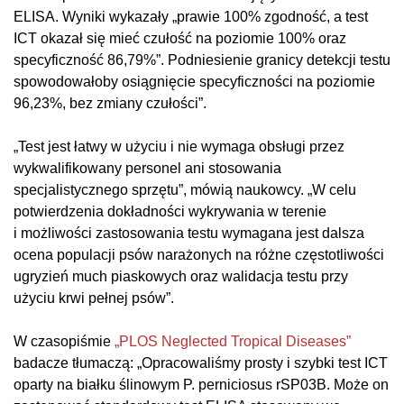
ELISA. Wyniki wykazały „prawie 100% zgodność, a test
ICT okazał się mieć czułość na poziomie 100% oraz
specyficzność 86,79%”. Podniesienie granicy detekcji testu
spowodowałoby osiągnięcie specyficzności na poziomie
96,23%, bez zmiany czułości”.
„Test jest łatwy w użyciu i nie wymaga obsługi przez
wykwalifikowany personel ani stosowania
specjalistycznego sprzętu”, mówią naukowcy. „W celu
potwierdzenia dokładności wykrywania w terenie
i możliwości zastosowania testu wymagana jest dalsza
ocena populacji psów narażonych na różne częstotliwości
ugryzień much piaskowych oraz walidacja testu przy
użyciu krwi pełnej psów”.
W czasopiśmie
„PLOS Neglected Tropical Diseases”
badacze tłumaczą: „Opracowaliśmy prosty i szybki test ICT
oparty na białku ślinowym P. perniciosus rSP03B. Może on