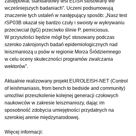
zastępować standardowy test ELISA stosowany we
wcześniejszych badaniach”. Uczeni podsumowują
znaczenie tych ustaleń w następujący sposób: „Nasz test
rSP03B okazał się bardzo czuły i swoisty w wykrywaniu
przeciwciał (IgG) przeciwko ślinie P. perniciosus.
W przyszłości będzie mógł być stosowany podczas
szeroko zakrojonych badań epidemiologicznych nad
leiszmaniozą u psów w regionie Morza Śródziemnego
w celu oceny skuteczności programów zwalczania
wektorów”.
Aktualnie realizowany projekt EUROLEISH-NET (Control
of leishmaniasis, from bench to bedside and community)
umożliwi przeszkolenie kolejnej generacji czołowych
naukowców w zakresie leiszmaniozy, dając im
sposobność zdobycia umiejętności przydatnych na
szerokiej arenie międzynarodowej.
Więcej informacji: