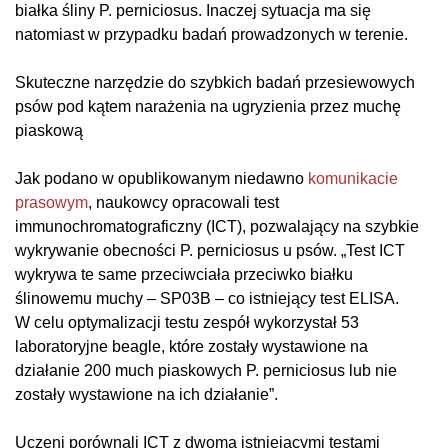
białka śliny P. perniciosus. Inaczej sytuacja ma się
natomiast w przypadku badań prowadzonych w terenie.
Skuteczne narzędzie do szybkich badań przesiewowych
psów pod kątem narażenia na ugryzienia przez muchę
piaskową
Jak podano w opublikowanym niedawno
komunikacie
prasowym
, naukowcy opracowali test
immunochromatograficzny (ICT), pozwalający na szybkie
wykrywanie obecności P. perniciosus u psów. „Test ICT
wykrywa te same przeciwciała przeciwko białku
ślinowemu muchy – SP03B – co istniejący test ELISA.
W celu optymalizacji testu zespół wykorzystał 53
laboratoryjne beagle, które zostały wystawione na
działanie 200 much piaskowych P. perniciosus lub nie
zostały wystawione na ich działanie”.
Uczeni porównali ICT z dwoma istniejącymi testami