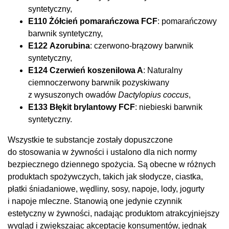
syntetyczny,
E110 Żółcień pomarańczowa FCF
: pomarańczowy
barwnik syntetyczny,
E122
Azorubina
: czerwono-brązowy barwnik
syntetyczny,
E124 Czerwień koszenilowa A
: Naturalny
ciemnoczerwony barwnik pozyskiwany
z wysuszonych owadów
Dactylopius coccus
,
E133 Błękit brylantowy FCF
: niebieski barwnik
syntetyczny.
Wszystkie te substancje zostały dopuszczone
do stosowania w żywności i ustalono dla nich normy
bezpiecznego dziennego spożycia. Są obecne w różnych
produktach spożywczych, takich jak słodycze, ciastka,
płatki śniadaniowe, wędliny, sosy, napoje, lody, jogurty
i napoje mleczne. Stanowią one jedynie czynnik
estetyczny w żywności, nadając produktom atrakcyjniejszy
wygląd i zwiększając akceptację konsumentów, jednak