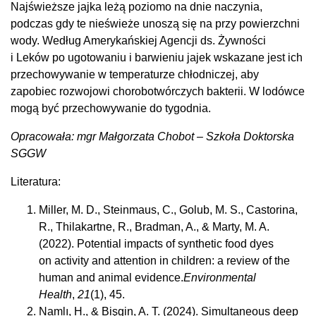
Najświeższe jajka leżą poziomo na dnie naczynia,
podczas gdy te nieświeże unoszą się na przy powierzchni
wody. Według Amerykańskiej Agencji ds. Żywności
i Leków po ugotowaniu i barwieniu jajek wskazane jest ich
przechowywanie w temperaturze chłodniczej, aby
zapobiec rozwojowi chorobotwórczych bakterii. W lodówce
mogą być przechowywanie do tygodnia.
Opracowała: mgr Małgorzata Chobot – Szkoła Doktorska
SGGW
Literatura:
Miller, M. D., Steinmaus, C., Golub, M. S., Castorina,
R., Thilakartne, R., Bradman, A., & Marty, M. A.
(2022). Potential impacts of synthetic food dyes
on activity and attention in children: a review of the
human and animal evidence.
Environmental
Health
,
21
(1), 45.
Namlı, H., & Bişgin, A. T. (2024). Simultaneous deep