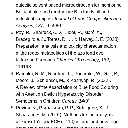
eutectic solvent based microextraction for monitoring
Brilliant blue and rhodamine B in foodstuff and
industrial samples.
Journal of Food Composition and
Analysis
,
127
, 105980.
Pay, R., Sharrock, A. V., Elder, R., Maré, A.,
Bracegirdle, J., Torres, D., … & Harvey, J. E. (2023).
Preparation, analysis and toxicity characterisation
of the redox metabolites of the azo food dye
tartrazine.
Food and Chemical Toxicology
,
182
,
114193.
Rambler, R. M., Rinehart, E., Boehmler, W., Gait, P.,
Moore, J., Schlenker, M., & Kashyap, R. (2022).
A Review of the Association of Blue Food Coloring
with Attention Deficit Hyperactivity Disorder
Symptoms in Children.
Cureus
,
14
(9).
Rovina, K., Prabakaran, P. P., Siddiquee, S., &
Shaarani, S. M. (2016). Methods for the analysis
of Sunset Yellow FCF (E110) in food and beverage