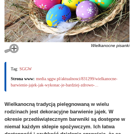
Wielkanocne pisanki
Tag:
SGGW
Strona www:
media.sggw.pl/aktualnosci/831299/wielkanocne-
barwienie-jajek-jak-wykonac-je-bardziej-zdrowo-...
Wielkanocną tradycją pielęgnowaną w wielu
rodzinach jest dekoracyjne barwienie jajek. W
okresie przedświątecznym barwniki są dostępne w
niemal każdym sklepie spożywczym. Ich łatwa