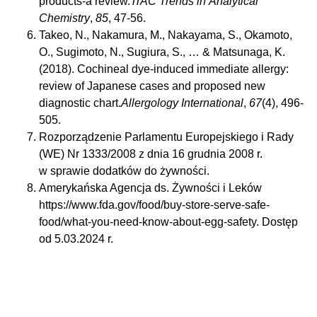
products-a review.
TrAC Trends in Analytical
Chemistry
,
85
, 47-56.
Takeo, N., Nakamura, M., Nakayama, S., Okamoto,
O., Sugimoto, N., Sugiura, S., … & Matsunaga, K.
(2018). Cochineal dye-induced immediate allergy:
review of Japanese cases and proposed new
diagnostic chart.
Allergology International
,
67
(4), 496-
505.
Rozporządzenie Parlamentu Europejskiego i Rady
(WE) Nr 1333/2008 z dnia 16 grudnia 2008 r.
w sprawie dodatków do żywności.
Amerykańska Agencja ds. Żywności i Leków
https://www.fda.gov/food/buy-store-serve-safe-
food/what-you-need-know-about-egg-safety. Dostęp
od 5.03.2024 r.