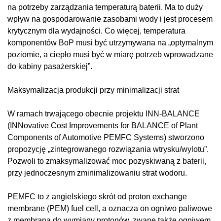
na potrzeby zarządzania temperaturą baterii. Ma to duży
wpływ na gospodarowanie zasobami wody i jest procesem
krytycznym dla wydajności. Co więcej, temperatura
komponentów BoP musi być utrzymywana na „optymalnym
poziomie, a ciepło musi być w miarę potrzeb wprowadzane
do kabiny pasażerskiej”.
Maksymalizacja produkcji przy minimalizacji strat
W ramach trwającego obecnie projektu INN-BALANCE
(INNovative Cost Improvements for BALANCE of Plant
Components of Automotive PEMFC Systems) stworzono
propozycję „zintegrowanego rozwiązania wtrysku/wylotu”.
Pozwoli to zmaksymalizować moc pozyskiwaną z baterii,
przy jednoczesnym zminimalizowaniu strat wodoru.
PEMFC to z angielskiego skrót od proton exchange
membrane (PEM) fuel cell, a oznacza on ogniwo paliwowe
z membraną do wymiany protonów, zwane także ogniwem