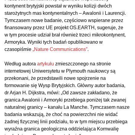
kontynent brytyjski powstał w wyniku kolizji dwóch
starożytnych mas kontynentalnych – Awalonii i Laurencji.
Tymczasem nowe badanie, częściowo wspierane przez
finansowany przez UE projekt OS.EARTH, sugeruje, że
w tym procesie udział brał również trzeci mikrokontynent,
Armoryka. Wyniki tych badań opublikowano w
czasopiśmie
„Nature Communications”
.
Według autora
artykułu
zmieszczonego na stronie
internetowej Uniwersytetu w Plymouth naukowcy są
przekonani, że przedstawili nowe spojrzenie na
formowanie się Wysp Brytyjskich. Główny autor badania,
dr Arjan H. Dijkstra, mówi: „Od zawsze zakładano, że
granica Awalonii i Armoryki przebiega poniżej tak zwanej
naturalnej granicy – kanału La Manche. Tymczasem nasze
badania wskazują, że choć na powierzchni nie widać
żadnej fizycznej linii podziału, to w tym miejscu przebiega
wyraźna granica geologiczna oddzielająca Kornwalię