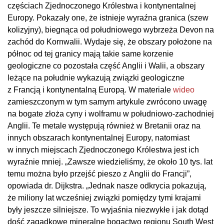
częściach Zjednoczonego Królestwa i kontynentalnej
Europy. Pokazały one, że istnieje wyraźna granica (szew
kolizyjny), biegnąca od południowego wybrzeża Devon na
zachód do Kornwalii. Wydaje się, że obszary położone na
północ od tej granicy mają takie same korzenie
geologiczne co pozostała część Anglii i Walii, a obszary
leżące na południe wykazują związki geologiczne
z Francją i kontynentalną Europą. W materiale
wideo
zamieszczonym w tym samym artykule zwrócono uwagę
na bogate złoża cyny i wolframu w południowo-zachodniej
Anglii. Te metale występują również w Bretanii oraz na
innych obszarach kontynentalnej Europy, natomiast
w innych miejscach Zjednoczonego Królestwa jest ich
wyraźnie mniej. „Zawsze wiedzieliśmy, że około 10 tys. lat
temu można było przejść pieszo z Anglii do Francji”,
opowiada dr. Dijkstra. „Jednak nasze odkrycia pokazują,
że miliony lat wcześniej związki pomiędzy tymi krajami
były jeszcze silniejsze. To wyjaśnia niezwykłe i jak dotąd
dość zagadkowe mineralne bogactwo regionu South West