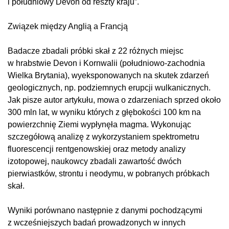
i południowy Devon od reszty kraju”.
Związek między Anglią a Francją
Badacze zbadali próbki skał z 22 różnych miejsc
w hrabstwie Devon i Kornwalii (południowo-zachodnia
Wielka Brytania), wyeksponowanych na skutek zdarzeń
geologicznych, np. podziemnych erupcji wulkanicznych.
Jak pisze autor artykułu, mowa o zdarzeniach sprzed około
300 mln lat, w wyniku których z głębokości 100 km na
powierzchnię Ziemi wypłynęła magma. Wykonując
szczegółową analizę z wykorzystaniem spektrometru
fluorescencji rentgenowskiej oraz metody analizy
izotopowej, naukowcy zbadali zawartość dwóch
pierwiastków, strontu i neodymu, w pobranych próbkach
skał.
Wyniki porównano następnie z danymi pochodzącymi
z wcześniejszych badań prowadzonych w innych